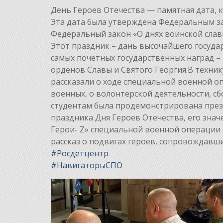
День Героев Отечества — памятная дата, к
Эта дата была утверждена Федеральным за
Федеральный закон «О днях воинской славы
Этот праздник – дань высочайшего госуда
самых почетных государственных наград –
орденов Славы и Святого Георгия.В техни
рассказали о ходе специальной военной оп
военных, о волонтерской деятельности, сб
студентам была продемонстрирована презе
праздника Дня Героев Отечества, его знач
Герои- Z» специальной военной операции
рассказ о подвигах героев, сопровождавш
#Росдетцентр
#НавигаторыСПО