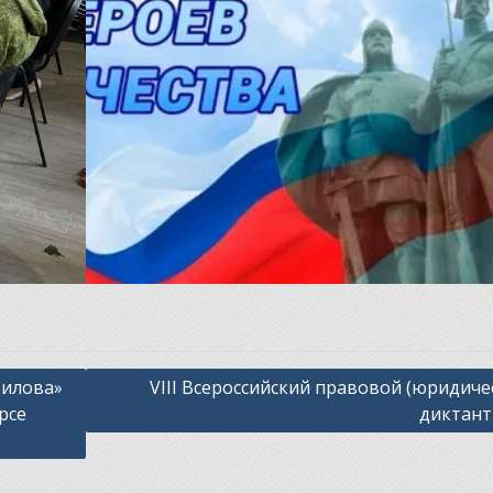
тилова»
VIII Всероссийский правовой (юридиче
рсе
диктант