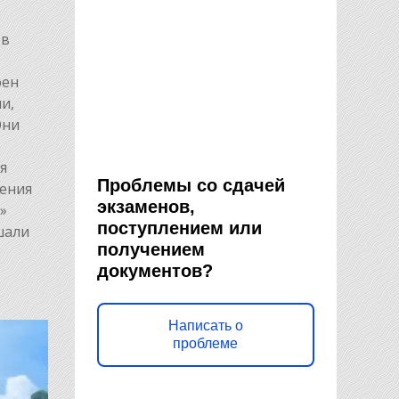
 в
оен
и,
Они
я
Проблемы со сдачей
ления
экзаменов,
»
поступлением или
шали
получением
документов?
Написать о
проблеме