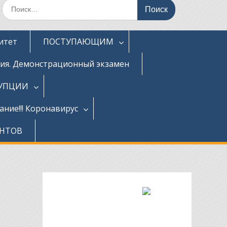
Поиск
по:
итет
ПОСТУПАЮЩИМ
ция. Демонстрационный экзамен
РУПЦИИ
ние!!! Коронавирус
ЕНТОВ