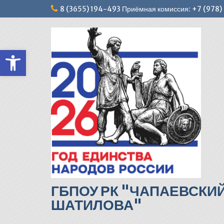
Перейти
8 (3655) 194-493 Приёмная комиссия: +7 (978
к
содержимому
Открыть панель инструментов
ГБПОУ РК "ЧАПАЕВСКИ
ШАТИЛОВА"