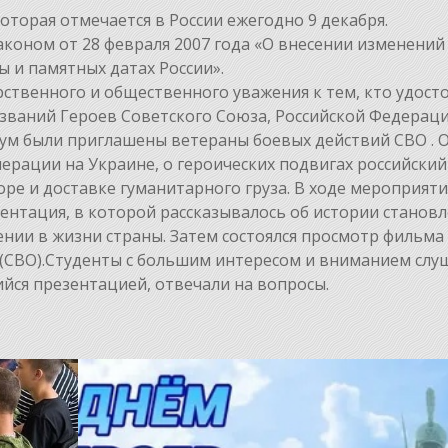
оторая отмечается в России ежегодно 9 декабря.
коном от 28 февраля 2007 года «О внесении изменений
 и памятных датах России».
рственного и общественного уважения к тем, кто удост
 званий Героев Советского Союза, Российской Федераци
кум были приглашены ветераны боевых действий СВО . 
ерации на Украине, о героических подвигах российский
оре и доставке гуманитарного груза. В ходе мероприяти
нтация, в которой рассказывалось об истории станов
ении в жизни страны. Затем состоялся просмотр фильма 
 (СВО).Студенты с большим интересом и вниманием слу
ийся презентацией, отвечали на вопросы.