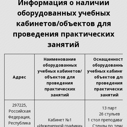
Информация о наличии
оборудованных учебных
кабинетов/объектов для
проведения практических
занятий
Наименование
Оснащенность
оборудованных
оборудованных
учебных кабинетов/
учебных кабинето
Адрес
объектов для
объектов для
проведения
проведения
практических
практических
занятий
занятий
297225,
13 парт
Российская
26 стульев
Федерация,
Кабинет №1
1 стол преподавате
Республика
«Инженерной графики»
Стенды по темам