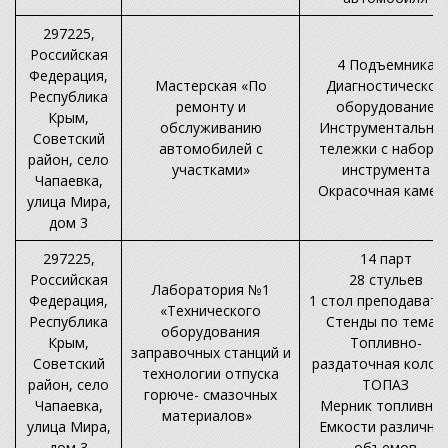
297225,
Российская
4 Подъемника
Федерация,
Мастерская «По
Диагностическое
Республика
ремонту и
оборудование
Крым,
обслуживанию
Инструментальны
Советский
автомобилей с
тележки с наборо
район, село
участками»
инструмента
Чапаевка,
Окрасочная камер
улица Мира,
дом 3
297225,
14 парт
Российская
28 стульев
Лаборатория №1
Федерация,
1 стол преподавате
«Технического
Республика
Стенды по темам
оборудования
Крым,
Топливно-
заправочных станций и
Советский
раздаточная колон
технологии отпуска
район, село
ТОПАЗ
горюче- смазочных
Чапаевка,
Мерник топливны
материалов»
улица Мира,
Емкости различны
дом 3
объемов