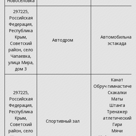
Новоселовка
297225,
Российская
Федерация,
Республика
Крым,
Автомобильная
Автодром
Советский
эстакада
район, село
Чапаевка,
улица Мира,
дом 3
Канат
Обруч гимнастическ
297225,
Скакалки
Российская
Маты
Федерация,
Штанга
Республика
Тренажер
Крым,
атлетический
Спортивный зал
Советский
Гири
район, село
Мячи