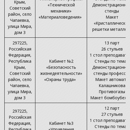
Крым,
«Технической
Демонстрационны
Советский
механики»
стенды
район, село
«Материаловедения»
Макет
Чапаевка,
«Кристаллическо
улица Мира,
решетки металлов
дом 3
297225,
13 парт
Российская
26 стульев
Федерация,
1 стол преподавате
Республика
Кабинет №2
Стенды по темам
Крым,
«Безопасность
Демонстрационны
Советский
жизнедеятельности»
стенды професси
район, село
«Охраны труда»
Макет автомата
Чапаевка,
Калашникова
улица Мира,
Противогазы
дом 3
Макет бомбоубеж
12 парт
297225,
27 стульев
Российская
1 стол преподавате
Федерация,
Кабинет №3
Стенды по темам
Республика
«Управления