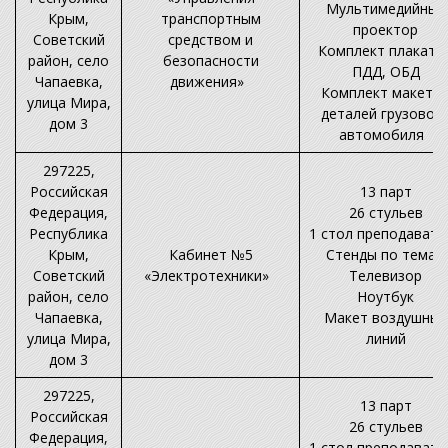
Мультимедийный
Крым,
транспортным
проектор
Советский
средством и
Комплект плакато
район, село
безопасности
ПДД, ОБД
Чапаевка,
движения»
Комплект макето
улица Мира,
деталей грузовог
дом 3
автомобиля
297225,
Российская
13 парт
Федерация,
26 стульев
Республика
1 стол преподавате
Крым,
Кабинет №5
Стенды по темам
Советский
«Электротехники»
Телевизор
район, село
Ноутбук
Чапаевка,
Макет воздушных
улица Мира,
линий
дом 3
297225,
13 парт
Российская
26 стульев
Федерация,
1 стол преподавате