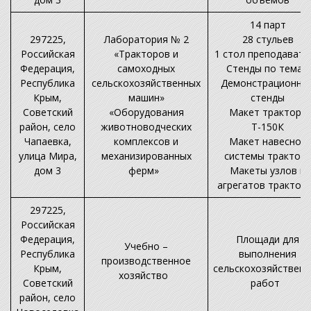
14 парт
297225,
Лаборатория № 2
28 стульев
Российская
«Тракторов и
1 стол преподавате
Федерация,
самоходных
Стенды по темам
Республика
сельскохозяйственных
Демонстрационны
Крым,
машин»
стенды
Советский
«Оборудования
Макет трактора
район, село
животноводческих
Т-150К
Чапаевка,
комплексов и
Макет навесной
улица Мира,
механизированных
системы трактор
дом 3
ферм»
Макеты узлов и
агрегатов трактор
297225,
Российская
Федерация,
Площади для
Учебно –
Республика
выполнения
производственное
Крым,
сельскохозяйствен
хозяйство
Советский
работ
район, село