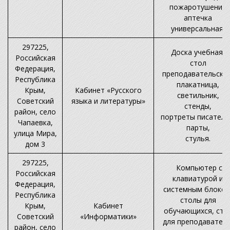
пожаротушения
аптечка
универсальная.
297225,
Доска учебная,
Российская
стол
Федерация,
преподавательский
Республика
плакатница,
Крым,
Кабинет «Русского
светильник,
Советский
языка и литературы»
стенды,
район, село
портреты писателе
Чапаевка,
парты,
улица Мира,
стулья.
дом 3
297225,
Компьютер с
Российская
клавиатурой и
Федерация,
системным блоком
Республика
столы для
Крым,
Кабинет
обучающихся, сто
Советский
«Информатики»
для преподавателя
район, село