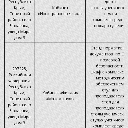
Республика
доска
Крым,
Кабинет
столы ученически
Советский
«Иностранного языка»
стулья
район, село
комплект средств
Чапаевка,
пожаротушения.
улица Мира,
дом 3
Стенд нормативны
документов по ОТ
пожарной
безопасности,
297225,
шкаф с комплексно
Российская
методическим
Федерация,
обеспечением,
Республика
cтул для
Крым,
Кабинет «Физики»
преподавателя,
Советский
«Математики»
стол для
район, село
преподавателя,
Чапаевка,
столы ученические
улица Мира,
стулья ученический
дом 3
комплект средств