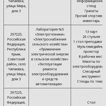
Чапаевка,
Информационный
улица Мира,
стенд
дом 3
Гранаты
Прочий спортивны
инвентарь
Лаборатория №5
13 парт
297225,
«Электротехники»
26 стульев
Российская
«Электроснабжения
1 стол преподавате
Федерация,
сельского хозяйства»
Мультимедийный
Республика
«Применения
проектор
Крым,
электрической энергии
8 рабочих мест
Советский
в сельском хозяйстве»
Макеты по
район, село
«Эксплуатации
электрооборудован
Чапаевка,
ремонта
Слесарный
улица Мира,
электрооборудования
инструмент
дом 3
и средств
Стенды по темам
автоматизации»
297225,
Российская
Федерация,
Стол