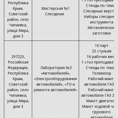
Республика
Стенды по темам
Крым,
Мастерская №1
Слесарные верстак
Советский
Слесарная
Наборы слесарног
район, село
инструмента
Чапаевка,
Металлические
улица Мира,
заготовки
дом 3
10 парт
25 стульев
297225,
16 рабочих мест
Российская
1 стол преподавате
Федерация,
Лаборатория №3
Стенды по темам
Республика
«Автомобилей»,
Телевизор
Крым,
«Электрооборудования
Рабочий макет
Советский
автомобилей», «ТО и
автомобиля ГАЗ 5
район, село
ремонта автомобилей»
Рабочий макет
Чапаевка,
автомобиля ГАЗ 24-
улица Мира,
Макет двигателя
дом 3
Макет ходовой час
грузового
автомобиля