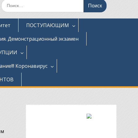
Поиск
по:
итет
ПОСТУПАЮЩИМ
ция. Демонстрационный экзамен
РУПЦИИ
ние!!! Коронавирус
ЕНТОВ
ым