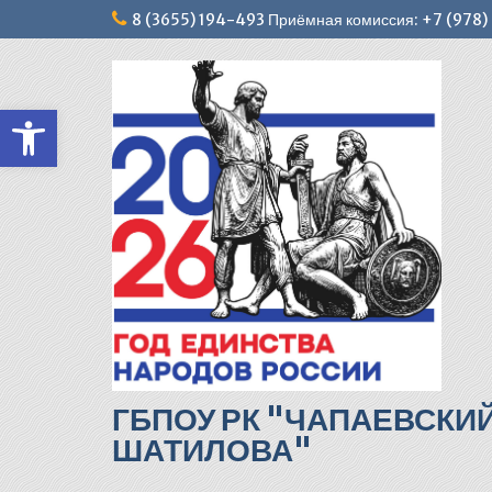
Перейти
8 (3655) 194-493 Приёмная комиссия: +7 (978
к
содержимому
Открыть панель инструментов
ГБПОУ РК "ЧАПАЕВСКИ
ШАТИЛОВА"