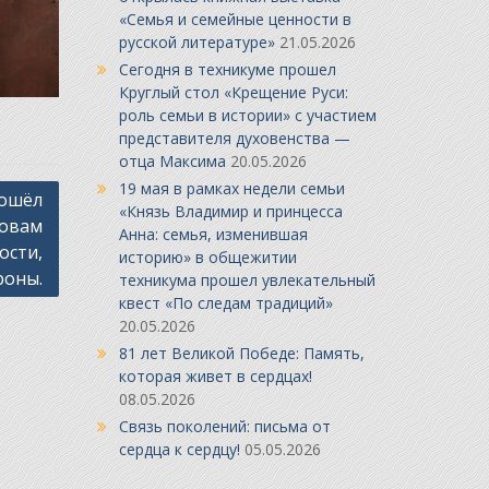
«Семья и семейные ценности в
русской литературе»
21.05.2026
Сегодня в техникуме прошел
Круглый стол «Крещение Руси:
роль семьи в истории» с участием
представителя духовенства —
отца Максима
20.05.2026
19 мая в рамках недели семьи
рошёл
«Князь Владимир и принцесса
новам
Анна: семья, изменившая
ости,
историю» в общежитии
роны.
техникума прошел увлекательный
квест «По следам традиций»
20.05.2026
81 лет Великой Победе: Память,
которая живет в сердцах!
08.05.2026
Связь поколений: письма от
сердца к сердцу!
05.05.2026