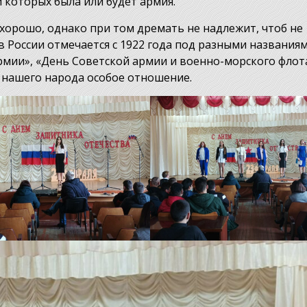
 которых была или будет армия.
 хорошо, однако при том дремать не надлежит, чтоб не
в России отмечается с 1922 года под разными названиям
рмии», «День Советской армии и военно-морского флота
у нашего народа особое отношение.