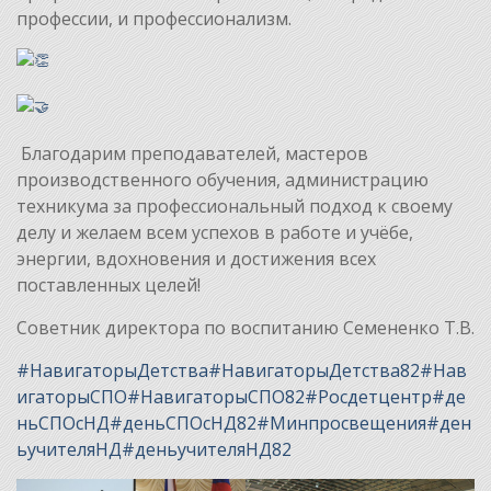
профессии, и профессионализм.
Благодарим преподавателей, мастеров
производственного обучения, администрацию
техникума за профессиональный подход к своему
делу и желаем всем успехов в работе и учёбе,
энергии, вдохновения и достижения всех
поставленных целей!
Советник директора по воспитанию Семененко Т.В.
#НавигаторыДетства
#НавигаторыДетства82
#Нав
игаторыСПО
#НавигаторыСПО82
#Росдетцентр
#де
ньСПОсНД
#деньСПОсНД82
#Минпросвещения
#ден
ьучителяНД
#деньучителяНД82