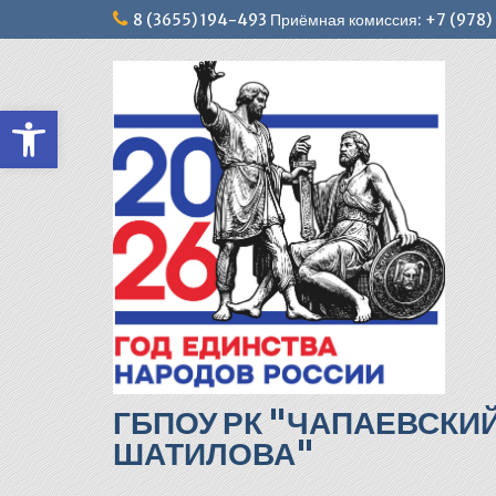
Перейти
8 (3655) 194-493 Приёмная комиссия: +7 (978
к
содержимому
Открыть панель инструментов
ГБПОУ РК "ЧАПАЕВСКИ
ШАТИЛОВА"