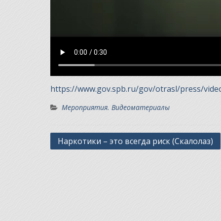
https://www.gov.spb.ru/gov/otrasl/press/vide
Мероприятия. Видеоматериалы
Навигация
Наркотики – это всегда риск (Скалолаз)
по
записям