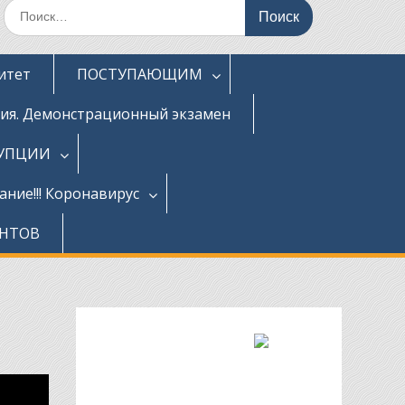
Поиск
по:
итет
ПОСТУПАЮЩИМ
ция. Демонстрационный экзамен
РУПЦИИ
ние!!! Коронавирус
ЕНТОВ