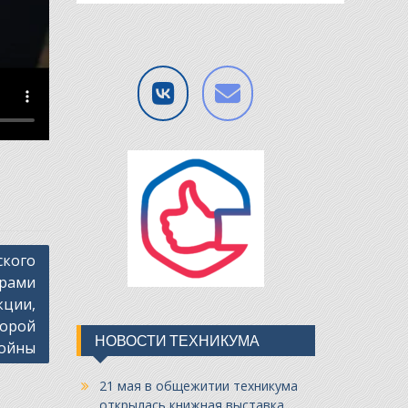
ского
орами
кции,
торой
НОВОСТИ ТЕХНИКУМА
ойны
21 мая в общежитии техникума
открылась книжная выставка