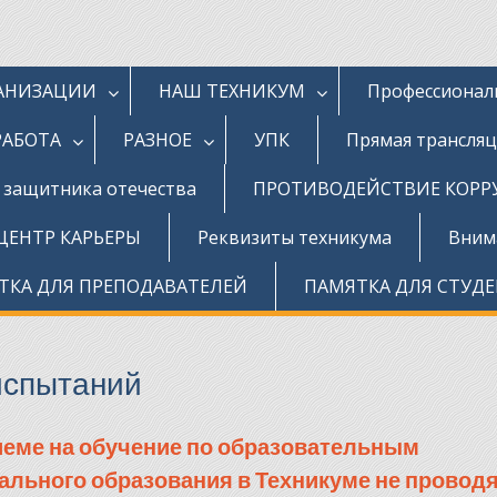
ГАНИЗАЦИИ
НАШ ТЕХНИКУМ
Профессионал
РАБОТА
РАЗНОЕ
УПК
Прямая трансля
д защитника отечества
ПРОТИВОДЕЙСТВИЕ КОР
ЦЕНТР КАРЬЕРЫ
Реквизиты техникума
Внима
ТКА ДЛЯ ПРЕПОДАВАТЕЛЕЙ
ПАМЯТКА ДЛЯ СТУД
испытаний
еме на обучение по образовательным
льного образования в Техникуме не проводя