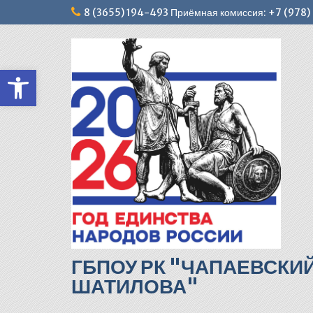
Перейти
8 (3655) 194-493 Приёмная комиссия: +7 (978
к
содержимому
Открыть панель инструментов
ГБПОУ РК "ЧАПАЕВСКИ
ШАТИЛОВА"