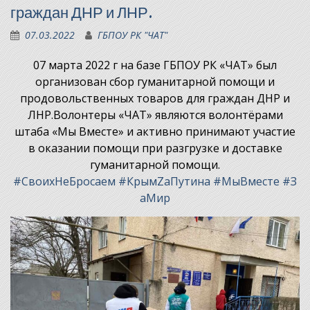
граждан ДНР и ЛНР.
07.03.2022
ГБПОУ РК "ЧАТ"
07 марта 2022 г на базе ГБПОУ РК «ЧАТ» был
организован сбор гуманитарной помощи и
продовольственных товаров для граждан ДНР и
ЛНР.Волонтеры «ЧАТ» являются волонтёрами
штаба «Мы Вместе» и активно принимают участие
в оказании помощи при разгрузке и доставке
гуманитарной помощи.
#СвоихНеБросаем
#КрымZaПутина
#МыВместе
#З
аМир