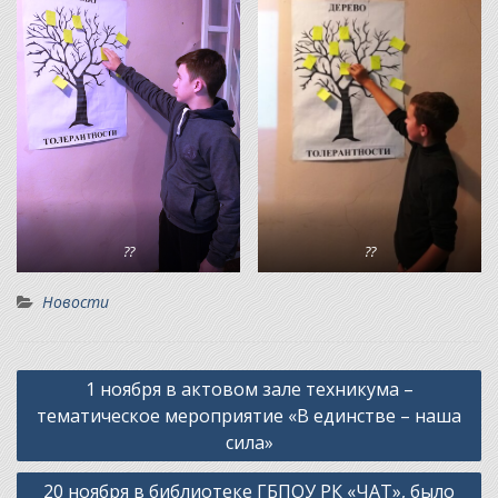
??
??
Новости
Навигация
1 ноября в актовом зале техникума –
по
тематическое мероприятие «В единстве – наша
записям
сила»
20 ноября в библиотеке ГБПОУ РК «ЧАТ», было