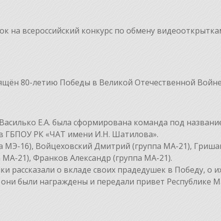
вок на всероссийский конкурс по обмену видеооткрытк
вящён 80-летию Победы в Великой Отечественной Войне
Василько Е.А. была сформирована команда под названи
в ГБПОУ РК «ЧАТ имени И.Н. Шатилова».
а МЭ-16), Войцеховский Дмитрий (группа МА-21), Гриша
а МА-21), Франков Александр (группа МА-21).
ки рассказали о вкладе своих прадедушек в Победу, о и
и они были награждены и передали привет Республике 