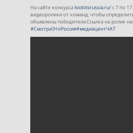
На сайте конкурса
lookitsrussia.ru/
с 7 по 1
видеоролики от команд, чтобы определить
объявлены победители.Ссылка на ролик на
#СмотриЭтоРоссия
#медиацентЧАТ