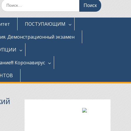
Поиск
по:
итет
ПОСТУПАЮЩИМ
ция. Демонстрационный экзамен
РУПЦИИ
ние!!! Коронавирус
ЕНТОВ
кий