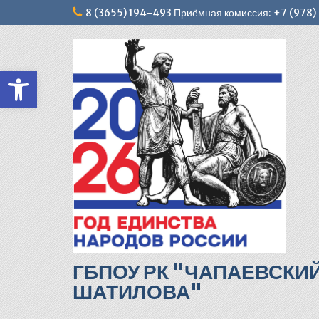
Перейти
8 (3655) 194-493 Приёмная комиссия: +7 (978
к
содержимому
Открыть панель инструментов
ГБПОУ РК "ЧАПАЕВСКИ
ШАТИЛОВА"