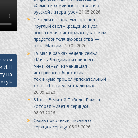
«Семья и семейные ценности в
русской литературе»
21.05.2026
Сегодня в техникуме прошел
Круглый стол «Крещение Руси:
роль семьи в истории» с участием
представителя духовенства —
отца Максима
20.05.2026
19 мая в рамках недели семьи
вском
«Князь Владимир и принцесса
Анна: семья, изменившая
и И.Н
историю» в общежитии
ту на
техникума прошел увлекательный
ету!»
квест «По следам традиций»
20.05.2026
81 лет Великой Победе: Память,
которая живет в сердцах!
08.05.2026
Связь поколений: письма от
сердца к сердцу!
05.05.2026