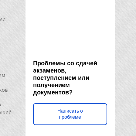
ами
.
Проблемы со сдачей
экзаменов,
ем
поступлением или
получением
ков
документов?
х
Марий
Написать о
проблеме