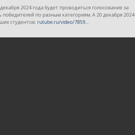
7 декабря 2024 года будет проводиться голосование за
 победителей по разным категориям. А 20 декабря 2024
ших студентов:
rutube.ru/video/7859…