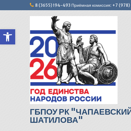
Перейти
8 (3655) 194-493 Приёмная комиссия: +7 (978
к
содержимому
Открыть панель инструментов
ГБПОУ РК "ЧАПАЕВСКИ
ШАТИЛОВА"