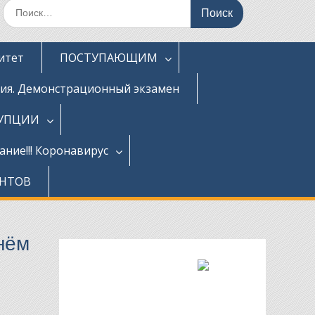
Поиск
по:
итет
ПОСТУПАЮЩИМ
ция. Демонстрационный экзамен
РУПЦИИ
ние!!! Коронавирус
ЕНТОВ
Днём