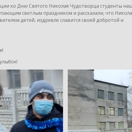
акции ко Дню Святого Николая Чудотворца студенты на
упающим светлым праздником и рассказали, что Никол
ителем детей, издревле славится своей добротой и
,
е!
улыбок!