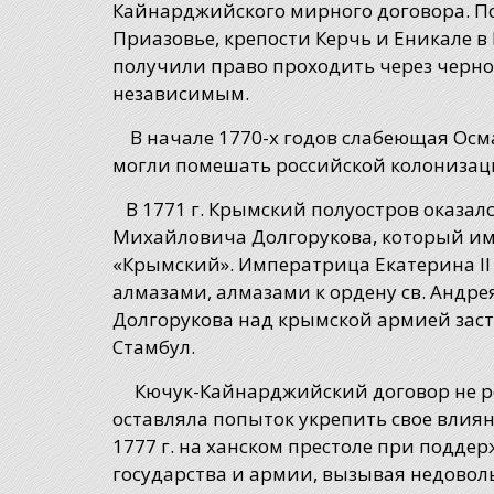
Кайнарджийского мирного договора. По
Приазовье, крепости Керчь и Еникале в 
получили право проходить через черно
незави
В начале 1770-х годов слабеющая Осма
могли помешать российской колонизац
В 1771 г. Крымский полуостров оказал
Михайловича Долгорукова, который им
«Крымский». Императрица Екатерина II
алмазами, алмазами к ордену св. Андре
Долгорукова над крымской армией заст
Стамбул.
Кючук-Кайнарджийский договор не ре
оставляла попыток укрепить свое влия
1777 г. на ханском престоле при подде
государства и армии, вызывая недовол