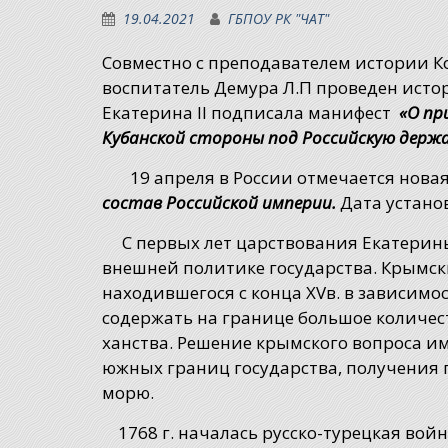
19.04.2021
ГБПОУ РК "ЧАТ"
Совместно с преподавателем истории К
воспитатель Демура Л.П проведен историч
Екатерина II подписала манифест
«О пр
Кубанской стороны под Российску
19 апреля в России отмечается нова
состав Российской империи.
Дата установ
С первых лет царствования Екатерины 
внешней политике государства. Крымски
находившегося с конца XVв. в зависим
содержать на границе большое количест
ханства. Решение крымского вопроса и
южных границ государства, получения 
морю.
1768 г. началась русско-турецкая войн