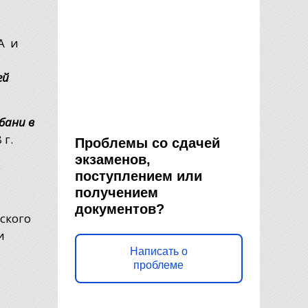
А и
ей
бани в
 г.
Проблемы со сдачей
экзаменов,
о
поступлением или
получением
документов?
ского
и
Написать о
проблеме