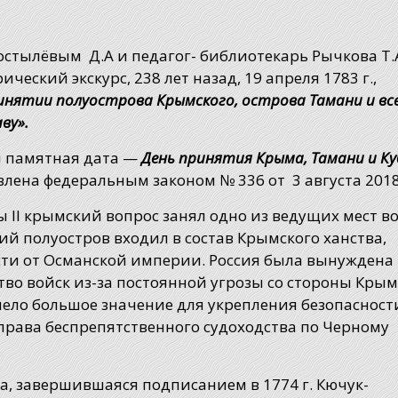
остылёвым Д.А и педагог- библиотекарь Рычкова Т.
еский экскурс, 238 лет назад, 19 апреля 1783 г.,
инятии полуострова Крымского, острова Тамани и вс
ю державу».
я памятная дата —
День принятия Крыма, Тамани и Ку
лена федеральным законом № 336 от 3 августа 2018
II крымский вопрос занял одно из ведущих мест в
й полуостров входил в состав Крымского ханства,
ости от Османской империи. Россия была вынуждена
во войск из-за постоянной угрозы со стороны Крым
мело большое значение для укрепления безопасност
права беспрепятственного судоходства по Черному
а, завершившаяся подписанием в 1774 г. Кючук-