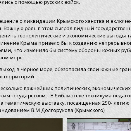
лись с помощью русских войск.
 решение о ликвидации Крымского ханства и включе
ии. Важную роль в этом сыграл видный государстве
оценить геополитические и экономические выгоды т
оединение Крыма привело бы к созданию непрерывно
ями, что изменило бы систему обороны южных руб
ном море.
ыход в Черное море, обезопасила свои южные гра
х территорий.
сколько важнейших политических, экономических
ским государством. В библиотеке техникума педаго
а тематическую выставку, посвященная 250- летию
андованием В.М Долгорукова (Крымского)