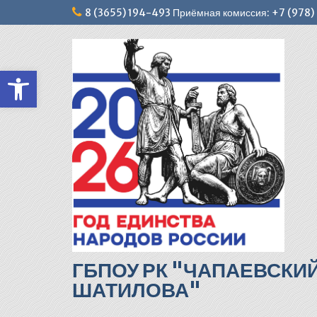
Перейти
8 (3655) 194-493 Приёмная комиссия: +7 (978
к
содержимому
Открыть панель инструментов
ГБПОУ РК "ЧАПАЕВСКИ
ШАТИЛОВА"