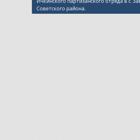
Ичкинского партизанского отряда в с. З
Советского района.