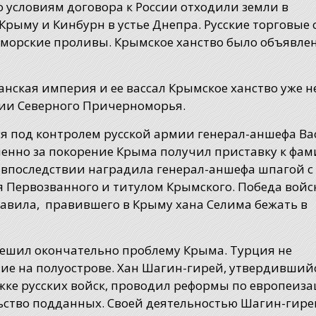
 условиям договора к России отходили земли в
Крыму и Кинбурн в устье Днепра. Русские торговые 
морские проливы. Крымское ханство было объявле
симым.
нская империя и ее вассал Крымское ханство уже н
ии Северного Причерноморья.
ся под контролем русской армии генерал-аншефа В
енно за покорение Крыма получил приставку к фа
 впоследствии наградила генерал-аншефа шпагой с
я Первозванного и титулом Крымского. Победа войс
авила, правившего в Крыму хана Селима бежать в
шил окончательно проблему Крыма. Турция не
ние на полуострове. Хан Шагин-гирей, утвердивший
ржке русских войск, проводил реформы по европеиз
ьство подданных. Своей деятельностью Шагин-гире