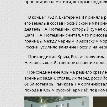
провоцировал мятежи, которые подавля
В конце 1782 г. Екатерина II приняла
его земель в состав Российской импер
деятель Г.А. Потемкин, который сумел 
шага. Г.А. Потемкин считал, что прис
границы между Черным и Азовским мор
России, усилило влияние России на Чер
Присоединив Крым, Россия получила в
Началось хозяйственное освоение новы
Присоединение Крыма решило сразу не
военных задач, стоявших перед россий
библиотекарь Рычкова Т.А организовал
похода в Крым русской армией под ком