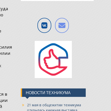
суда
но
е
асилия
милии
к
НОВОСТИ ТЕХНИКУМА
ся в
ации
21 мая в общежитии техникума
й
открылась книжная выставка