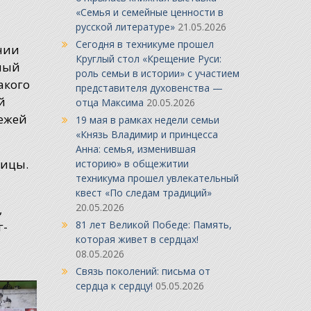
«Семья и семейные ценности в
русской литературе»
21.05.2026
Сегодня в техникуме прошел
нии
Круглый стол «Крещение Руси:
нный
роль семьи в истории» с участием
акого
представителя духовенства —
й
отца Максима
20.05.2026
ежей
19 мая в рамках недели семьи
«Князь Владимир и принцесса
Анна: семья, изменившая
ницы.
историю» в общежитии
техникума прошел увлекательный
квест «По следам традиций»
20.05.2026
,
81 лет Великой Победе: Память,
г-
которая живет в сердцах!
08.05.2026
Связь поколений: письма от
сердца к сердцу!
05.05.2026