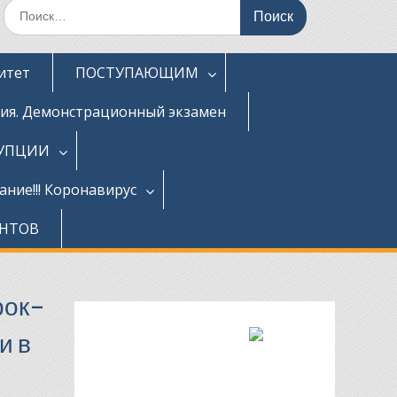
Поиск
по:
итет
ПОСТУПАЮЩИМ
ция. Демонстрационный экзамен
РУПЦИИ
ние!!! Коронавирус
ЕНТОВ
рок-
и в