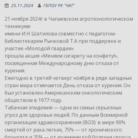
25.11.2024
ГБПОУ РК "ЧАТ"
21 ноября 2024г в Чапаевском агротехнологическом
техникуме
имени И.Н Шатилова совместно с педагогом-
библиотекарем Рычковой Т.А при поддержке и
участие «Молодой гвардии»
прошла акция «Меняем сигарету на конфету!»,
посвященная Международному дню отказа от
курения.
Ежегодно в третий четверг ноября в ряде западных
стран мира отмечается День отказа от курения. Он
был установлен Американским онкологическим
обществом в 1977 году.
Табачная эпидемия — одна из самых серьезных
угроз для здоровья людей. По данным Всемирной
организации здравоохранения (ВОЗ): в мире 90%
смертей от рака легких, 75% — от хронического
бронхита и 25% — от ишемической болезни сердца