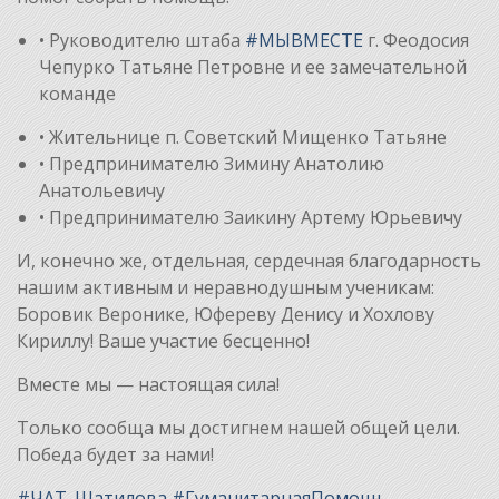
• Руководителю штаба
#МЫВМЕСТЕ
г. Феодосия
Чепурко Татьяне Петровне и ее замечательной
команде
• Жительнице п. Советский Мищенко Татьяне
• Предпринимателю Зимину Анатолию
Анатольевичу
• Предпринимателю Заикину Артему Юрьевичу
И, конечно же, отдельная, сердечная благодарность
нашим активным и неравнодушным ученикам:
Боровик Веронике, Юфереву Денису и Хохлову
Кириллу! Ваше участие бесценно!
Вместе мы — настоящая сила!
Только сообща мы достигнем нашей общей цели.
Победа будет за нами!
#ЧАТ_Шатилова
#ГуманитарнаяПомощь