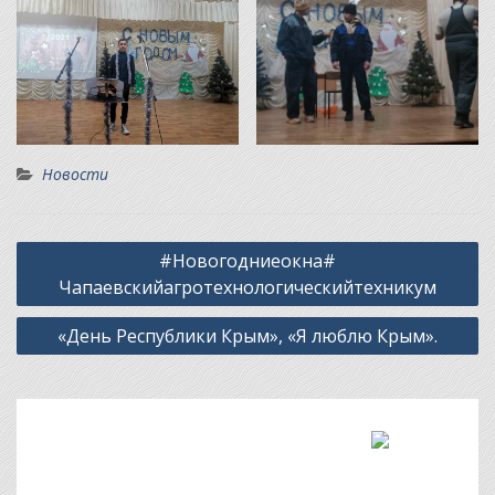
Новости
Навигация
#Новогодниеокна#
по
Чапаевскийагротехнологическийтехникум
записям
«День Республики Крым», «Я люблю Крым».