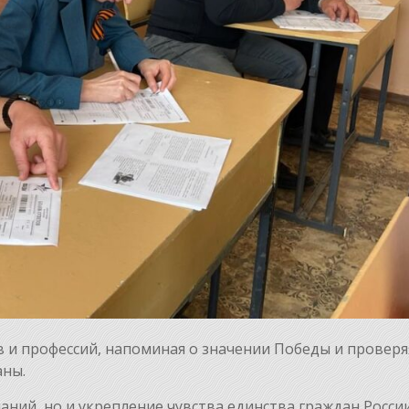
 и профессий, напоминая о значении Победы и проверя
аны.
аний, но и укрепление чувства единства граждан России