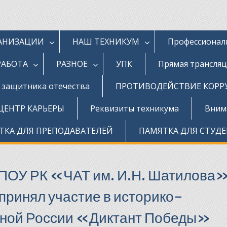
ГАНИЗАЦИИ
НАШ ТЕХНИКУМ
Профессионал
РАБОТА
РАЗНОЕ
УПК
Прямая трансля
д защитника отечества
ПРОТИВОДЕЙСТВИЕ КОР
ЦЕНТР КАРЬЕРЫ
Реквизиты техникума
Внима
ТКА ДЛЯ ПРЕПОДАВАТЕЛЕЙ
ПАМЯТКА ДЛЯ СТУД
БПОУ РК «ЧАТ им. И.Н. Шатилова
 принял участие в историко-
иной России «Диктант Победы»