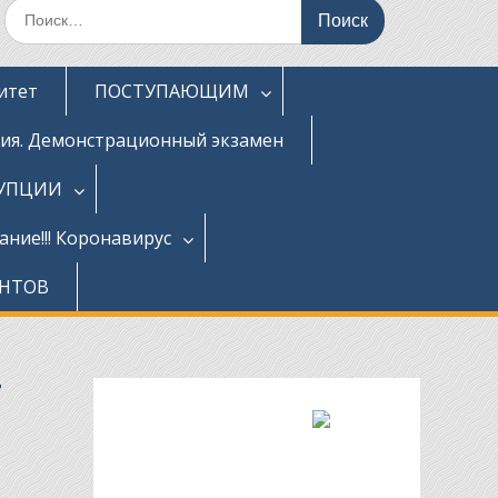
Поиск
по:
итет
ПОСТУПАЮЩИМ
ция. Демонстрационный экзамен
РУПЦИИ
ние!!! Коронавирус
ЕНТОВ
»