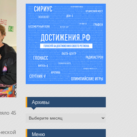
Архивы
ляло 45
Архивы
ческой
Меню