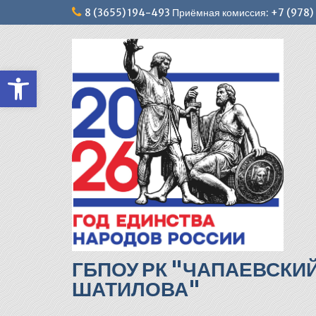
Перейти
8 (3655) 194-493 Приёмная комиссия: +7 (978
к
содержимому
Открыть панель инструментов
ГБПОУ РК "ЧАПАЕВСКИ
ШАТИЛОВА"