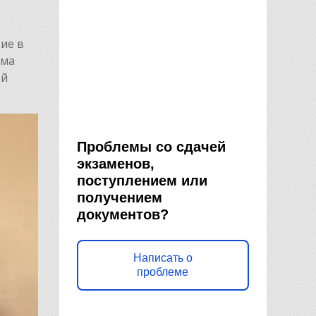
ие в
ыма
ой
Проблемы со сдачей
экзаменов,
поступлением или
получением
документов?
Написать о
проблеме