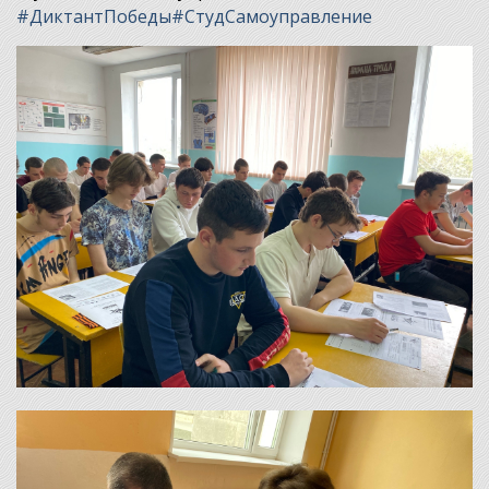
#ДиктантПобеды
#СтудСамоуправление