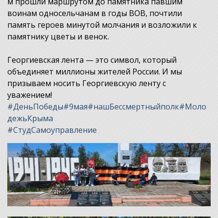
м прошли маршрутом до памятника павшим
воинам односельчанам в годы ВОВ, почтили
память героев минутой молчания и возложили к
памятнику цветы и венок.
Георгиевская лента — это символ, который
объединяет миллионы жителей России. И мы
призываем носить Георгиевскую ленту с
уважением!
#ДеньПобеды
#9мая
#нашБессмертныйполк
#Моло
дежьКрыма
#СтудСамоуправление