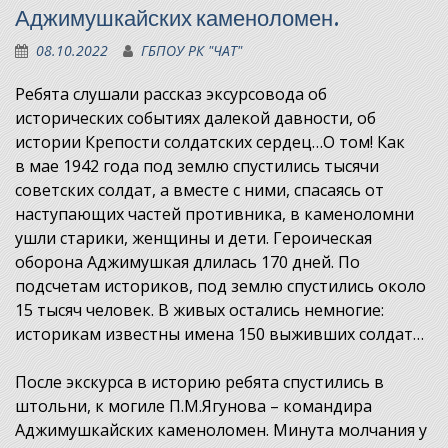
Аджимушкайских каменоломен.
08.10.2022
ГБПОУ РК "ЧАТ"
Ребята слушали рассказ эксурсовода об
исторических событиях далекой давности, об
истории Крепости солдатских сердец…О том! Как
в мае 1942 года под землю спустились тысячи
советских солдат, а вместе с ними, спасаясь от
наступающих частей противника, в каменоломни
ушли старики, женщины и дети. Героическая
оборона Аджимушкая длилась 170 дней. По
подсчетам историков, под землю спустились около
15 тысяч человек. В живых остались немногие:
историкам известны имена 150 выживших солдат…
После экскурса в историю ребята спустились в
штольни, к могиле П.М.Ягунова – командира
Аджимушкайских каменоломен. Минута молчания у