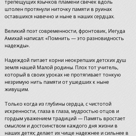
трепещущих язычков пламени свечек вдоль
штолен протянули ниточку памяти в руинах
оставшихся навечно и ныне в наших сердцах.
Великий поэт современности, фронтовик, Иегуда
Амихай написал: «Помнить — это разновидность
надежды».
Надеждой питает корни неокрепших детских душ
земля нашей Малой родины. Плох тот учитель,
который в своих уроках не протягивает тонкую
незримую нить памяти от ушедших к ныне
живущим.
Только когда из глубины сердца, с чистотой
искренности, глаза в глаза, мудростью отцов и
гордым уважением традиций — Память вростает
смыслом и достоинством каждого дня жизни в
наших детях; делает их чище надежнее и сильнее в