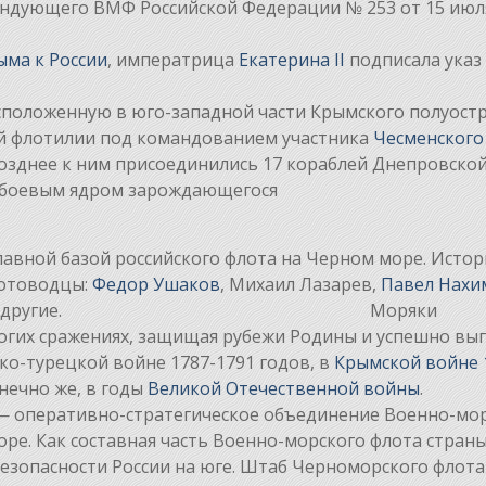
ндующего ВМФ Российской Федерации № 253 от 15 июл
ыма к России
, императрица
Екатерина II
подписала указ
асположенную в юго-западной части Крымского полуост
ой флотилии под командованием участника
Чесменского
Позднее к ним присоединились 17 кораблей Днепровско
и боевым ядром зарождающегося
а.
лавной базой российского флота на Черном море. Исто
лотоводцы:
Федор Ушаков
, Михаил Лазарев,
Павел Нахи
и другие. Моряки
огих сражениях, защищая рубежи Родины и успешно вы
ко-турецкой войне 1787-1791 годов, в
Крымской войне 
нечно же, в годы
Великой Отечественной войны
.
— оперативно-стратегическое объединение Военно-мо
ре. Как составная часть Военно-морского флота страны
безопасности России на юге. Штаб Черноморского флота