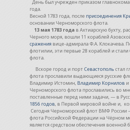
День был учрежден приказом главнокома
года.
Весной 1783 года, после
присоединения Кр
основании Черноморского флота.
13 мая 1783 года
в Ахтиарскую бухту, р
Черного моря, вошли 11 кораблей Азовск
сражения
вице-адмирала Ф.А. Клокачева. 
флотилии, эти первые 28 кораблей и стал
флот
Вскоре город и порт
Севастополь
стал г
флота прославили выдающиеся русские ф
Владимир Истомин,
Владимир Корнилов
Черноморского флота прославились во мн
поставленные перед ними задачи, — в Русс
1856 годов
, в Первой мировой войне и, ко
Сегодня Черноморский флот ВМФ России 
флота Российской Федерации на Чёрном мо
является средством обеспечения военной 