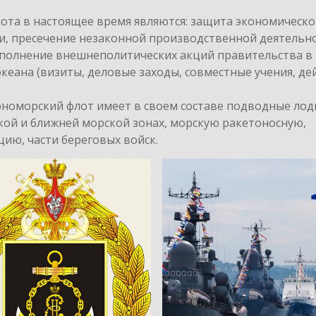
а в настоящее время являются: защита экономическо
и, пресечение незаконной производственной деятельно
ыполнение внешнеполитических акций правительства в
еана (визиты, деловые заходы, совместные учения, де
оморский флот имеет в своем составе подводные лод
кой и ближней морской зонах, морскую ракетоносную,
ию, части береговых войск.