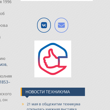
я 1996
 об
рова
й
рию
мов
,
полняя
1853–
НОВОСТИ ТЕХНИКУМА
рского
, он
21 мая в общежитии техникума
открылась книжная выставка