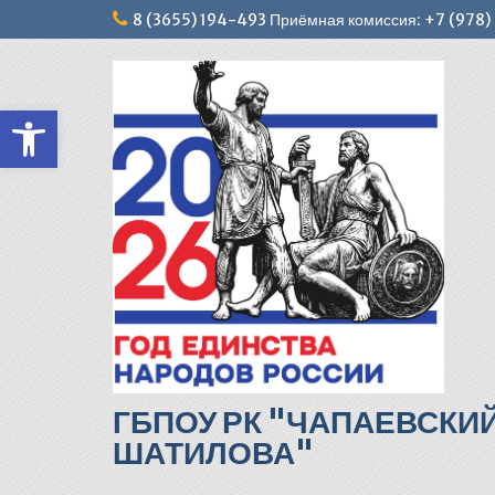
Перейти
8 (3655) 194-493 Приёмная комиссия: +7 (978
к
содержимому
Открыть панель инструментов
ГБПОУ РК "ЧАПАЕВСКИ
ШАТИЛОВА"