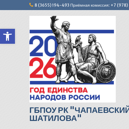
Перейти
8 (3655) 194-493 Приёмная комиссия: +7 (978
к
содержимому
Открыть панель инструментов
ГБПОУ РК "ЧАПАЕВСКИ
ШАТИЛОВА"