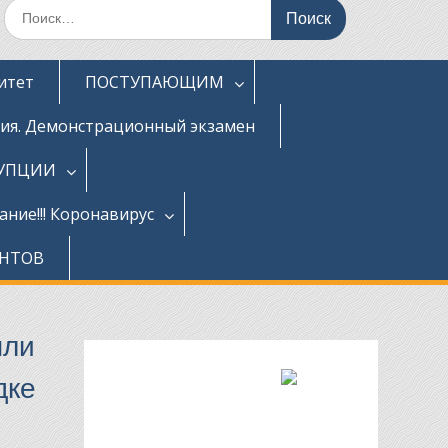
Поиск
по:
итет
ПОСТУПАЮЩИМ
ция. Демонстрационный экзамен
РУПЦИИ
ние!!! Коронавирус
ЕНТОВ
яли
дке